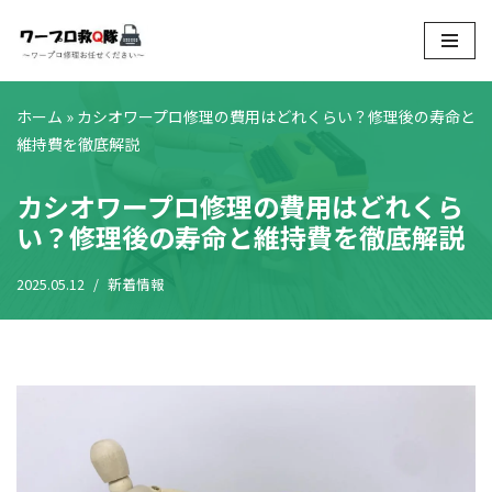
コ
ン
テ
ホーム
»
カシオワープロ修理の費用はどれくらい？修理後の寿命と
ン
維持費を徹底解説
ツ
へ
カシオワープロ修理の費用はどれくら
ス
い？修理後の寿命と維持費を徹底解説
キ
ッ
2025.05.12
新着情報
プ