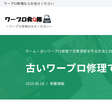
ワープロ修理ならお任せください
コ
ン
テ
ン
ツ
へ
ホーム
»
古いワープロ修理で文章資産を守る方法と
ス
キ
古いワープロ修理
ッ
プ
2025.06.18
新着情報